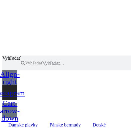
Vyhľadať
Vyhľadať
Align-
right
nstagram
Cart-
arrow-
down
Dámske plavky
Pánske bermudy
Detské