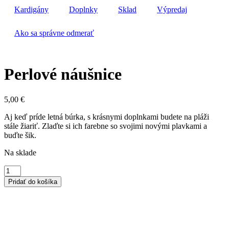
Kardigány
Doplnky
Sklad
Výpredaj
Ako sa správne odmerať
Perlové náušnice
5,00
€
Aj keď príde letná búrka, s krásnymi doplnkami budete na pláži
stále žiariť. Zlaďte si ich farebne so svojimi novými plavkami a
buďte šik.
Na sklade
množstvo
Perlové
Pridať do košíka
náušnice