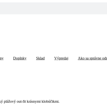
ány
Doplnky
Sklad
Výpredaj
Ako sa správne od
ký plážový out-fit krásnymi klobúčikmi.