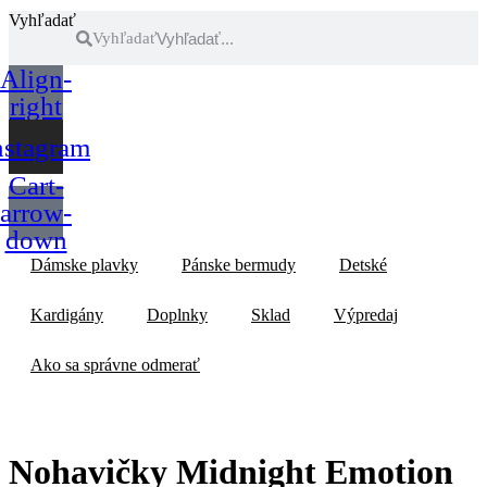
Vyhľadať
Vyhľadať
Align-
right
nstagram
Cart-
arrow-
down
Dámske plavky
Pánske bermudy
Detské
Kardigány
Doplnky
Sklad
Výpredaj
Ako sa správne odmerať
Nohavičky Midnight Emotion