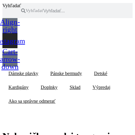
Vyhľadať
Vyhľadať
Align-
right
nstagram
Cart-
arrow-
down
Dámske plavky
Pánske bermudy
Detské
Kardigány
Doplnky
Sklad
Výpredaj
Ako sa správne odmerať