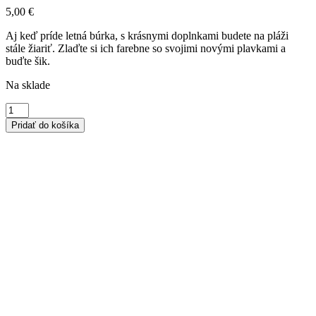
5,00
€
Aj keď príde letná búrka, s krásnymi doplnkami budete na pláži
stále žiariť. Zlaďte si ich farebne so svojimi novými plavkami a
buďte šik.
Na sklade
množstvo
Náušnice
Pridať do košíka
marhuľový
kvet