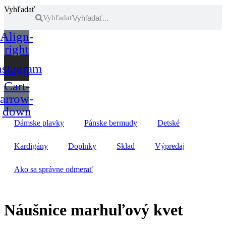
Vyhľadať
Vyhľadať
Align-
right
nstagram
Cart-
arrow-
down
Dámske plavky
Pánske bermudy
Detské
Kardigány
Doplnky
Sklad
Výpredaj
Ako sa správne odmerať
Náušnice marhuľový kvet