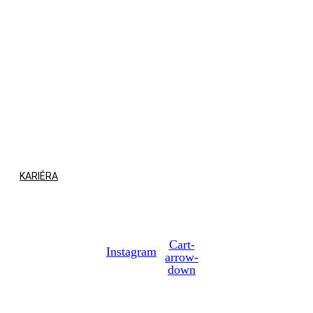
O MNE
ČO U NÁS KÚPITE
AKO SA SPRÁVNE ODMERAŤ
KARIÉRA
ESHOP
Cart-
Instagram
arrow-
down