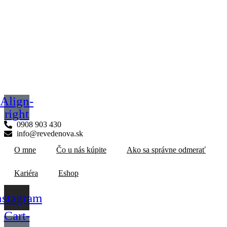
Align-
right
0908 903 430
info@revedenova.sk
O mne
Čo u nás kúpite
Ako sa správne odmerať
Kariéra
Eshop
nstagram
Cart-