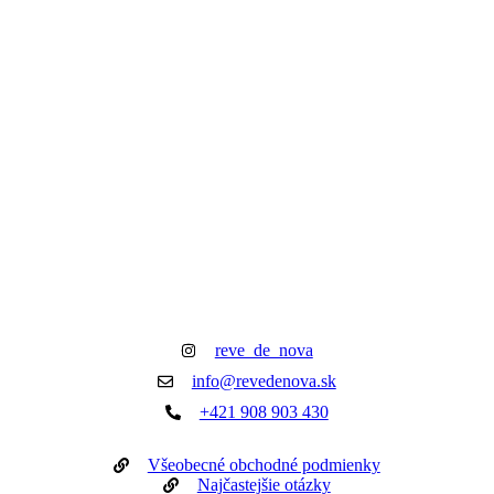
reve_de_nova
info@revedenova.sk
+421 908 903 430
Všeobecné obchodné podmienky
Najčastejšie otázky